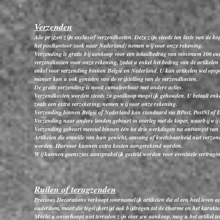
Verzenden
Alle prijzen zijn exclusief verzendkosten. Deze zijn steeds ten laste van de
het postkantoor (ook naar Nederland) nemen wij voor onze rekening.
Verzending is gratis bij aankoop voor een totaalbedrag van minimum 100 e
verzendkosten voor onze rekening, zodat u enkel het bedrag van de artikelen 
enkel voor verzending binnen België en Nederland. U kan artikelen wel opspar
manier kan u ook genieten van de vrijstelling van de verzendkosten.
De gratis verzending is nooit cumuleerbaar met andere acties.
Verzendkosten worden steeds zo goedkoop mogelijk gehouden. U betaalt enkel
zoals een extra verzekering, nemen wij voor onze rekening.
Verzending binnen België of Nederland kan standaard via BPost, PostNl of 
Verzending naar andere landen gebeurt in overleg met de koper, waarbij wij 
Verzending gebeurt meestal binnen één tot drie werkdagen na ontvangst van 
Artikelen die omwille van hun gewicht, omvang of kwetsbaarheid niet verzon
worden. Hiervoor kunnen extra kosten aangerekend worden.
Wij kunnen geenszins aansprakelijk gesteld worden voor eventuele vertraging
Ruilen of terugzenden
Precious Decorations verkoopt voornamelijk artikelen die al een heel leven 
ouderdom, maar die tegelijkertijd ook bijdragen tot de charme en het kara
Mocht u onverhoopt niet tevreden zijn over uw aankoop, mag u het artikel ter