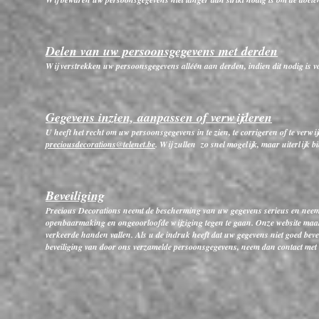
Delen van uw persoonsgegevens met derden
Wij verstrekken uw persoonsgegevens alléén aan derden, indien dit nodig is vo
Gegevens inzien, aanpassen of verwijderen
U heeft het recht om uw persoonsgegevens in te zien, te corrigeren of te verwi
preciousdecorations@telenet.be
. Wij zullen zo snel mogelijk, maar uiterlijk 
Beveiliging
Precious Decorations neemt de bescherming van uw gegevens serieus en neem
openbaarmaking en ongeoorloofde wijziging tegen te gaan. Onze website maak
verkeerde handen vallen. Als u de indruk heeft dat uw gegevens niet goed bevei
beveiliging van door ons verzamelde persoonsgegevens, neem dan contact met