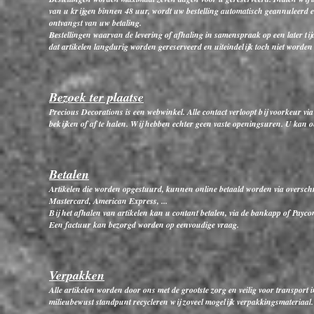
van u krijgen binnen 48 uur, wordt uw bestelling automatisch geannuleerd 
ontvangst van uw betaling.
Bestellingen waarvan de levering of afhaling in samenspraak op een later ti
dat artikelen langdurig worden gereserveerd en uiteindelijk toch niet worden
Bezoek ter plaatse
Precious Decorations is een webwinkel. Alle contact verloopt bij voorkeur vi
bekijken of af te halen. Wij hebben echter geen vaste openingsuren. U kan 
Betalen
Artikelen die worden opgestuurd, kunnen online betaald worden via overschri
Mastercard, American Express, ...
Bij het afhalen van artikelen kan u contant betalen, via de bankapp of Payco
Een factuur kan bezorgd worden op eenvoudige vraag.
Verpakken
Alle artikelen worden door ons met de grootste zorg en veilig voor transpor
milieubewust standpunt recycleren wij zoveel mogelijk verpakkingsmateriaal