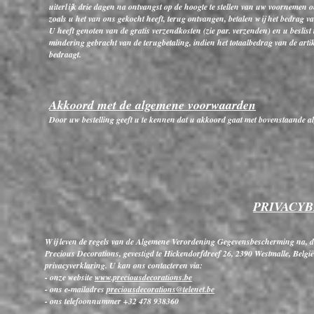
uiterlijk drie dagen na ontvangst op de hoogte te stellen van uw voornemen om 
zoals u het van ons gekocht heeft, terug ontvangen, betalen wij het bedrag van
U heeft genoten van de gratis verzendkosten (zie par. verzenden) en u beslist
mindering gebracht van de terugbetaling, indien het totaalbedrag van de art
bedraagt.
Akkoord met de algemene voorwaarden
Door uw bestelling geeft u te kennen dat u akkoord gaat met bovenstaande 
PRIVACYB
Wij leven de regels van de Algemene Verordening Gegevensbescherming na, di
Precious Decorations, gevestigd te Hickendorfdreef 26, 2390 Westmalle, Belgi
privacyverklaring. U kan ons contacteren via:
- onze website
www.preciousdecorations.be
- ons e-mailadres
preciousdecorations@telenet.be
- ons telefoonnummer +32 478 938360