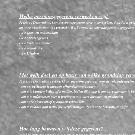
Welke persoonsgegevens verwerken wij?
Precious Decorations kan persoonsgegevens over u verwerken, doordat u gebru
op onze website aan ons verstrekt. Wij kunnen de volgende persoonsgegevens
- uw voor- en achternaam
- uw adresgegevens
- uw telefoonnummer
- uw e-mailadres
- uw IP-adres
Met welk doel en op basis van welke grondslag ver
Precious Decorations verwerkt uw persoonsgegevens voor de volgende doelen
- om uw bestelling te kunnen afhandelen/verzenden
- om u te kunnen bellen of e-mailen, indien dit nodig is om onze diensten te 
- om u te informeren over wijzigingen van onze diensten en producten
- om onze nieuwsbrief te kunnen verzenden
- om te voldoen aan wettelijke verplichtingen, zoals onze belastingaangifte
Hoe lang bewaren wij deze gegevens?
Wij bewaren uw persoonsgegevens niet langer dan strikt nodig is om de doele